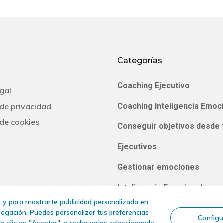
Categorías
Coaching Ejecutivo
gal
 de privacidad
Coaching Inteligencia Emoc
 de cookies
Conseguir objetivos desde 
Ejecutivos
Gestionar emociones
Inteligencia Emocional
os y para mostrarte publicidad personalizada en
Inteligencia Emocional Hom
avegación. Puedes personalizar tus preferencias
Configu
o clic en "Aceptar", o rechazarlas seleccionando