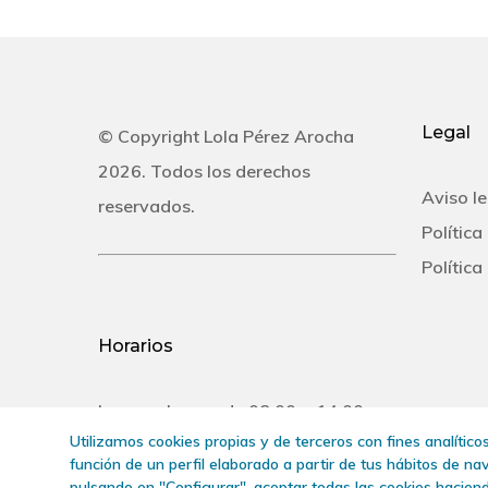
Legal
© Copyright Lola Pérez Arocha
2026. Todos los derechos
Aviso le
reservados.
Política
Política
Horarios
Lunes a Jueves de 08:00 a 14:00 y
Utilizamos cookies propias y de terceros con fines analític
de 16:00 a 20:00 y Viernes de 08:00
función de un perfil elaborado a partir de tus hábitos de n
a 14:00
con cita previa.
pulsando en "Configurar", aceptar todas las cookies haciend